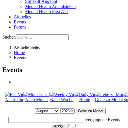
Softskill-Angebot
Mental Health Anlaufstellen
Mental Health First Aid
Aktuelles
Events
Forum
Suchen
Aktuelle Seite:
Home
Events
Events
Nach Jahr
Nach Monat
Nach Woche
Heute
Gehe zu Monat
Su
Gehe zu Monat
Vergangene Events
anzeigen?